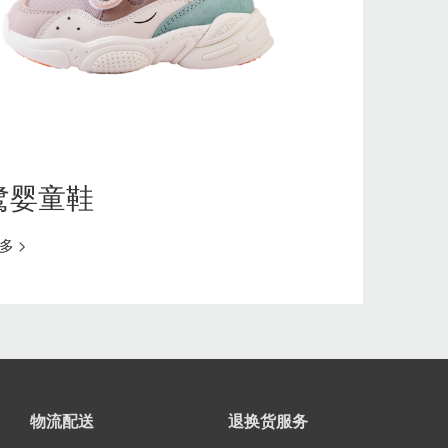
鹭婴童鞋
多 >
物流配送
退换货服务