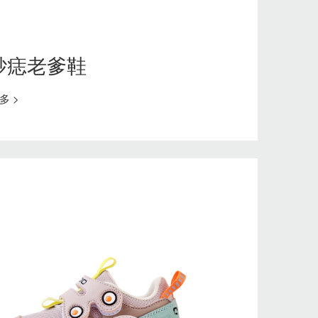
砂痣老爹鞋
多 >