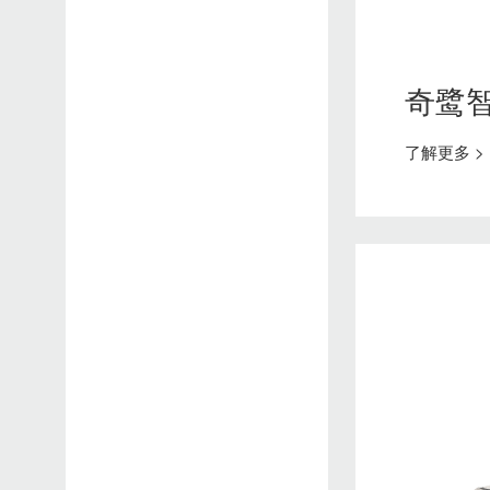
智能发热鞋
安全出行方案
奇鹭为您设计了安全出行的解决方案，让您在出行、旅行途中，时刻得到保护
智能按摩鞋
奇鹭
了解更多 >