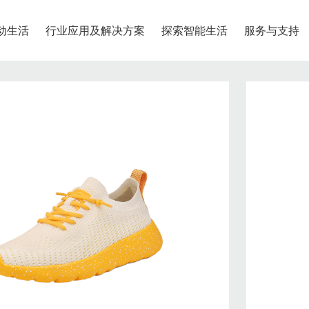
动生活
行业应用及解决方案
探索智能生活
服务与支持
物流配送
退换货服务
联系我们
安全系列
尖货专区
石墨烯系列
中大童
青少年
、安全、安心
呵护、健康、绿色
发货时间
退款方式
联系我们
奇鹭智能app专属尖货
鞋类
鞋类
合作快递公司
退换货政策
服装
服装
运费说明
退换货流程
智能定位宝
石墨烯护眼仪