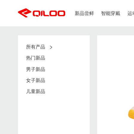
新品尝鲜
智能穿戴
运
出行应用
健康应用
所有产品
购物流程
支付方式
潮流趋势
智能健康系列
新品上市
智能
儿童专区
婴童
智能、呵护、健康
守护
热门新品
新用户注册
支付支持
成人专区
奇鹭智能新品
热门新品
鞋类
解决方案
下单流程
发票问题
男子新品
服装
男子新品
配饰专区
订单查询
女子新品
女子新品
女生区
儿童新品
儿童新品
新闻中心
智能发热鞋