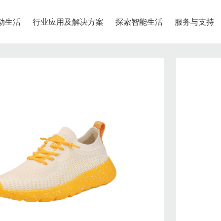
动生活
行业应用及解决方案
探索智能生活
服务与支持
物流配送
退换货服务
联系我们
安全系列
尖货专区
石墨烯系列
中大童
青少年
、安全、安心
呵护、健康、绿色
发货时间
退款方式
联系我们
奇鹭智能app专属尖货
鞋类
鞋类
合作快递公司
退换货政策
服装
服装
运费说明
退换货流程
智能定位宝
石墨烯护眼仪