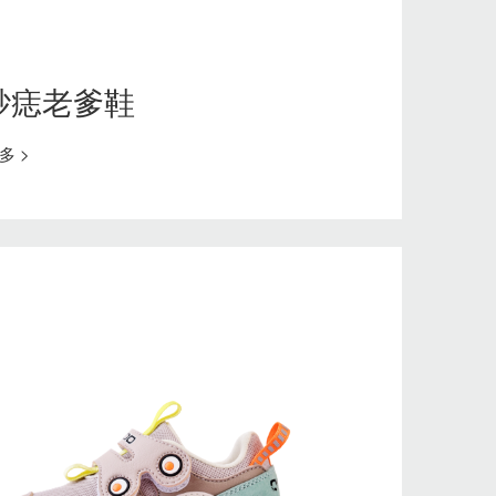
砂痣老爹鞋
多 >