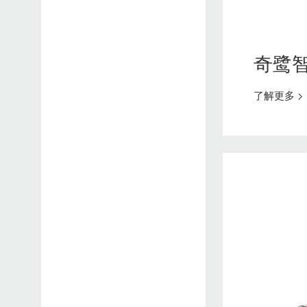
智能发热鞋
安全出行方案
奇鹭为您设计了安全出行的解决方案，让您在出行、旅行途中，时刻得到保护
智能按摩鞋
奇鹭
了解更多 >