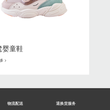
鹭婴童鞋
多 >
物流配送
退换货服务