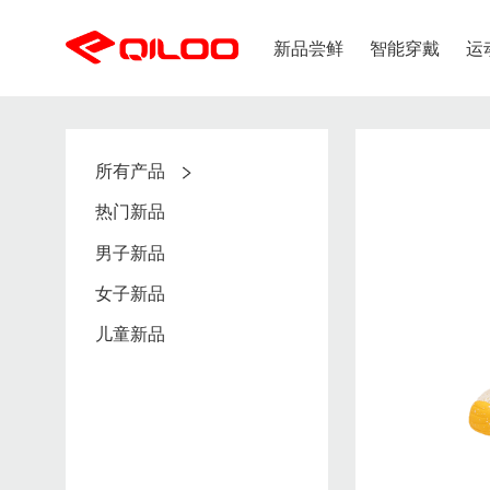
新品尝鲜
智能穿戴
运
出行应用
健康应用
所有产品
购物流程
支付方式
潮流趋势
智能健康系列
新品上市
智能
儿童专区
婴童
智能、呵护、健康
守护
热门新品
新用户注册
支付支持
成人专区
奇鹭智能新品
热门新品
鞋类
解决方案
下单流程
发票问题
男子新品
服装
男子新品
配饰专区
订单查询
女子新品
女子新品
女生区
儿童新品
儿童新品
新闻中心
智能发热鞋