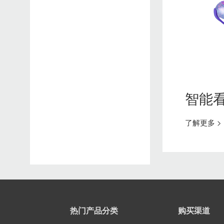
智能
了解更多 >
热门产品分类
购买渠道